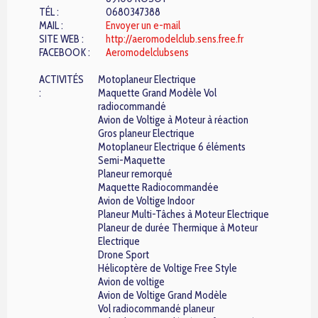
TÉL :
0680347388
MAIL :
Envoyer un e-mail
SITE WEB :
http://aeromodelclub.sens.free.fr
FACEBOOK :
Aeromodelclubsens
ACTIVITÉS
Motoplaneur Electrique
:
Maquette Grand Modèle Vol
radiocommandé
Avion de Voltige à Moteur à réaction
Gros planeur Electrique
Motoplaneur Electrique 6 éléments
Semi-Maquette
Planeur remorqué
Maquette Radiocommandée
Avion de Voltige Indoor
Planeur Multi-Tâches à Moteur Electrique
Planeur de durée Thermique à Moteur
Electrique
Drone Sport
Hélicoptère de Voltige Free Style
Avion de voltige
Avion de Voltige Grand Modèle
Vol radiocommandé planeur