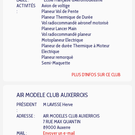
LABEL :
École Française d'Aéromodélisme
ACTIVITÉS
Avion de voltige
:
Planeur Vol de Pente
Planeur Thermique de Durée
Vol radiocommandé aéronef motorisé
Planeur Lancer Main
Vol radiocommandé planeur
Motoplaneur Electrique
Planeur de durée Thermique à Moteur
Electrique
Planeur remorqué
Semi-Maquette
PLUS D'INFOS SUR CE CLUB
AIR MODELE CLUB AUXERROIS
PRÉSIDENT
M LAVISSE Herve
:
ADRESSE :
AIR MODELES CLUB AUXERROIS
7 RUE MAX QUANTIN
89000 Auxerre
MAIL :
Envoyer un e-mail