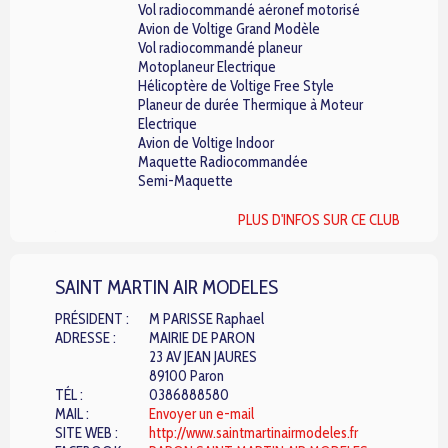
Vol radiocommandé aéronef motorisé
Avion de Voltige Grand Modèle
Vol radiocommandé planeur
Motoplaneur Electrique
Hélicoptère de Voltige Free Style
Planeur de durée Thermique à Moteur
Electrique
Avion de Voltige Indoor
Maquette Radiocommandée
Semi-Maquette
PLUS D'INFOS SUR CE CLUB
SAINT MARTIN AIR MODELES
PRÉSIDENT :
M PARISSE Raphael
ADRESSE :
MAIRIE DE PARON
23 AV JEAN JAURES
89100 Paron
TÉL :
0386888580
MAIL :
Envoyer un e-mail
SITE WEB :
http://www.saintmartinairmodeles.fr