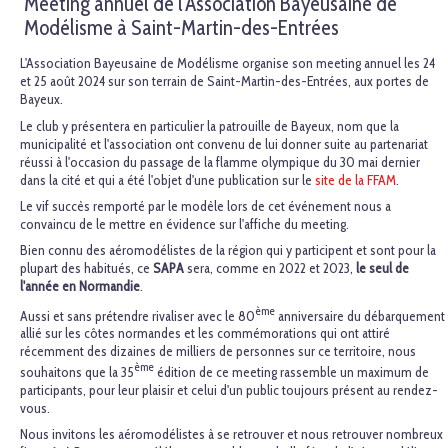
Meeting annuel de l'Association Bayeusaine de
Modélisme à Saint-Martin-des-Entrées
L'Association Bayeusaine de Modélisme organise son meeting annuel les 24
et 25 août 2024 sur son terrain de Saint-Martin-des-Entrées, aux portes de
Bayeux.
Le club y présentera en particulier la patrouille de Bayeux, nom que la
municipalité et l'association ont convenu de lui donner suite au partenariat
réussi à l'occasion du passage de la flamme olympique du 30 mai dernier
dans la cité et qui a été l'objet d'une publication sur le
site de la FFAM
.
Le vif succès remporté par le modèle lors de cet événement nous a
convaincu de le mettre en évidence sur l'affiche du meeting.
Bien connu des aéromodélistes de la région qui y participent et sont pour la
plupart des habitués, ce
SAPA
sera, comme en 2022 et 2023,
le seul de
l'année en Normandie
.
ème
Aussi et sans prétendre rivaliser avec le 80
anniversaire du débarquement
allié sur les côtes normandes et les commémorations qui ont attiré
récemment des dizaines de milliers de personnes sur ce territoire, nous
ème
souhaitons que la 35
édition de ce meeting rassemble un maximum de
participants, pour leur plaisir et celui d'un public toujours présent au rendez-
vous.
Nous invitons les aéromodélistes à se retrouver et nous retrouver nombreux