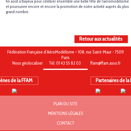
fin août à Bayeux pour célébrer ensemble une belle fête de l'aéromodélisme
et poursuivre encore et encore la promotion de notre activité auprès du plus
grand nombre.
Retour aux actualités
Fédération Française d’AéroModélisme – 108, rue Saint-Maur - 75011
Paris
Nous géolocaliser
Tél. 01 43 55 82 03
ffam@ffam.asso.fr
ènes de la FFAM
Partenaires de la
PLAN DU SITE
MENTIONS LÉGALES
CONTACT