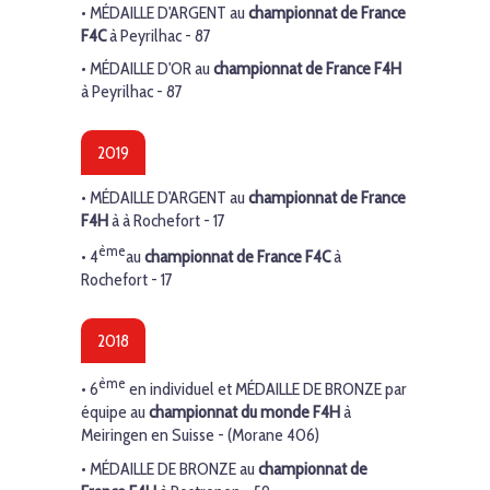
•
MÉDAILLE D'ARGENT
au
championnat de France
F4C
à Peyrilhac - 87
•
MÉDAILLE D'OR
au
championnat de France F4H
à Peyrilhac - 87
2019
•
MÉDAILLE D'ARGENT
au
championnat de France
F4H
à à Rochefort - 17
ème
•
4
au
championnat de France
F4C
à
Rochefort - 17
2018
ème
•
6
en individuel et
MÉDAILLE DE BRONZE
par
équipe au
championnat du monde
F4H
à
Meiringen en Suisse - (Morane 406)
•
MÉDAILLE DE BRONZE
au
championnat de