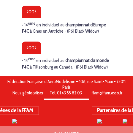
2003
ème
•
14
en individuel au
championnat d'Europe
F4C
à Gnas en Autriche - (P61 Black Widow)
2002
ème
•
14
en individuel au
championnat du monde
F4C
à Tillsonburg au Canada - (P61 Black Widow)
Fédération Française d’AéroModélisme – 108, rue Saint-Maur - 75011
Paris
Nous géolocaliser
Tél. 01 43 55 82 03
ffam@ffam.asso.fr
ènes de la FFAM
Partenaires de la