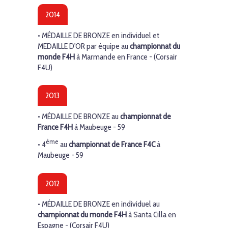
2014
•
MÉDAILLE DE BRONZE
en individuel et
MEDAILLE D'OR
par équipe au
championnat du
monde
F4H
à Marmande en France - (Corsair
F4U)
2013
•
MÉDAILLE DE BRONZE
au
championnat de
France
F4H
à Maubeuge - 59
ème
•
4
au
championnat de France
F4C
à
Maubeuge - 59
2012
•
MÉDAILLE DE BRONZE
en individuel au
championnat du monde
F4H
à Santa Cilla en
Espagne - (Corsair F4U)