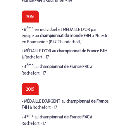
France
F4H
à Rostronen - 59
2016
ème
•
8
en individuel et
MÉDAILLE D'OR
par
équipe au
championnat du monde
F4H
à Ploesti
en Roumanie - (P47 Thunderbolt)
•
MÉDAILLE D'OR
au
championnat de France
F4H
à Rochefort - 17
ème
•
4
au
championnat de France
F4C
à
Rochefort - 17
2015
•
MÉDAILLE D'ARGENT
au
championnat de France
F4H
à Rochefort - 17
ème
•
4
au
championnat de France
F4C
à
Rochefort - 17