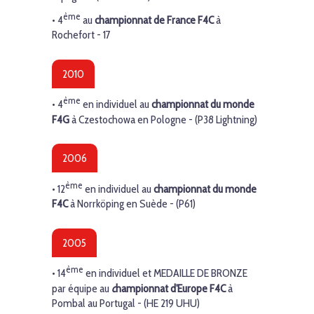
ème
•
4
au
championnat de France
F4C
à
Rochefort - 17
2010
ème
•
4
en individuel au
championnat du monde
F4G
à Czestochowa en Pologne - (P38 Lightning)
2006
ème
•
12
en individuel au
championnat du monde
F4C
à Norrköping en Suède - (P61)
2005
ème
•
14
en individuel et MEDAILLE DE BRONZE
par équipe au
c
hampionnat d'Europe
F4C
à
Pombal au Portugal - (HE 219 UHU)