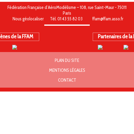
Fédération Française d’AéroModélisme – 108, rue Saint-Maur - 75011
Paris
Nous géolocaliser
Tél. 01 43 55 82 03
ffam@ffam.asso.fr
ènes de la FFAM
Partenaires de la
PLAN DU SITE
MENTIONS LÉGALES
CONTACT