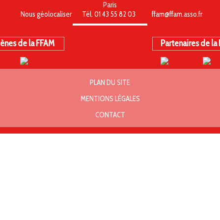
Paris
Nous géolocaliser
Tél. 01 43 55 82 03
ffam@ffam.asso.fr
ènes de la FFAM
Partenaires de la
PLAN DU SITE
MENTIONS LÉGALES
CONTACT