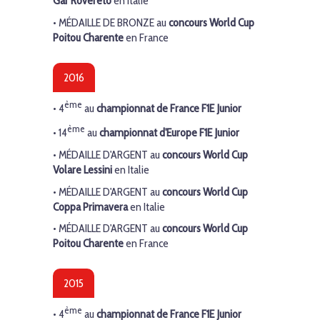
Gar Rovereto
en Italie
•
MÉDAILLE
DE BRONZE
au
concours World Cup
Poitou Charente
en France
2016
ème
•
4
au
championnat de France F1E Junior
ème
• 1
4
au
championnat d'Europe F1E Junior
•
MÉDAILLE D'ARGENT
au
concours World Cup
Volare Lessini
en Italie
•
MÉDAILLE D'ARGENT
au
concours World Cup
Coppa Primavera
en Italie
•
MÉDAILLE
D'ARGENT
au
concours World Cup
Poitou Charente
en France
2015
ème
•
4
au
championnat de France F1E Junior