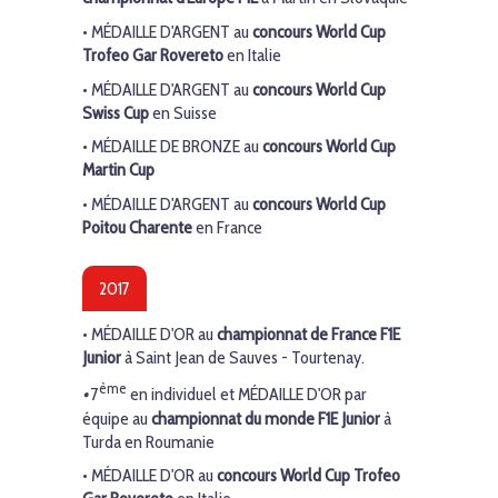
•
MÉDAILLE D'ARGENT
au
concours World Cup
Trofeo Gar Rovereto
en Italie
•
MÉDAILLE
D'ARGENT
au
concours World Cup
Swiss Cup
en Suisse
•
MÉDAILLE DE BRONZE
au
concours World Cup
Martin Cup
•
MÉDAILLE
D'ARGENT
au
concours World Cup
Poitou Charente
en France
2017
•
MÉDAILLE D'OR
au
championnat de France F1E
Junior
à Saint Jean de Sauves - Tourtenay.
ème
•
7
en individuel et
MÉDAILLE D'OR
par
équipe au
championnat du monde F1E Junior
à
Turda en Roumanie
•
MÉDAILLE D'OR
au
concours World Cup
Trofeo