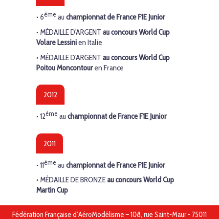
ème
•
6
au
championnat de France F1E Junior
•
MÉDAILLE D'ARGENT
au
concours World Cup
Volare Lessini
en Italie
•
MÉDAILLE D'ARGENT
au
concours World Cup
Poitou Moncontour
en France
2012
ème
•
12
au
championnat de France F1E Junior
2011
ème
•
11
au
championnat de France F1E Junior
•
MÉDAILLE DE BRONZE
au
concours World Cup
Martin Cup
Fédération Française d’AéroModélisme – 108, rue Saint-Maur - 75011