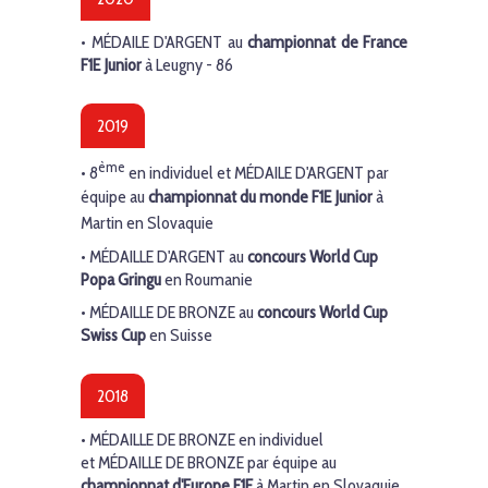
•
MÉDAILE D'ARGENT
au
championnat de France
F1E Junior
à Leugny - 86
2019
ème
• 8
en individuel et
MÉDAILE D'ARGENT
par
équipe au
championnat du monde
F1E Junior
à
Martin en Slovaquie
•
MÉDAILLE
D'ARGENT
au
concours World Cup
Popa Gringu
en Roumanie
•
MÉDAILLE
DE BRONZE
au
concours World Cup
Swiss Cup
en Suisse
2018
•
MÉDAILLE DE BRONZE
en individuel
et
MÉDAILLE DE BRONZE
par équipe au
championnat d'Europe F1E
à Martin en Slovaquie