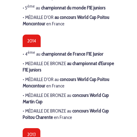
ème
• 5
au
championnat du monde F1E juniors
•
MÉDAILLE
D'OR
au
concours World Cup
Poitou
Moncontour
en France
2014
ème
•
4
au
championnat de France F1E Junior
•
MEDAILLE DE BRONZE
au
championnat d'Europe
F1E juniors
•
MÉDAILLE
D'OR
au
concours World Cup
Poitou
Moncontour
en France
•
MÉDAILLE DE BRONZE
au
concours World Cup
Martin Cup
•
MÉDAILLE
DE BRONZE
au
concours World Cup
Poitou Charente
en France
2013