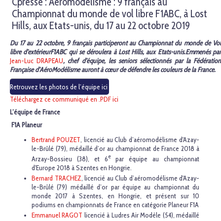
Cpresse : Aéromodélisme : 9 français au
Championnat du monde de vol libre F1ABC, à Lost
Hills, aux Etats-unis, du 17 au 22 octobre 2019
Du 17 au 22 octobre, 9 français participeront au Championnat du monde de Vol
libre d’extérieur
F1ABC qui se déroulera à Lost Hills, aux Etats-unis.
Emmenés pa
Jean-Luc DRAPEAU
, chef d’équipe, les seniors sélectionnés par la Fédératio
Française d’AéroModélisme auront à cœur de défendre les couleurs de la France.
Retrouvez les photos de l’équipe ici
Téléchargez ce communiqué en .PDF ici
L’équipe de France
F1A Planeur
Bertrand POUZET
, licencié au Club d’aéromodélisme d'Azay-
le-Brûlé (79), médaillé d’or au championnat de France 2018 à
e
Arzay-Bossieu (38), et 6
par équipe au championnat
d'Europe 2018 à Szentes en Hongrie.
Bernard TRACHEZ
, licencié au Club d’aéromodélisme d'Azay-
le-Brûlé (79) médaillé d’or par équipe au championnat du
monde 2017 à Szentes, en Hongrie, et présent sur 10
podiums en championnats de France en catégorie Planeur F1A
Emmanuel RAGOT
licencié à Ludres Air Modèle (54), médaillé