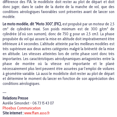
différence des F1A, le modéliste doit rester au plot de départ et doit
donc juger, dans le cadre de la durée de la manche de vol, que des
conditions aérologiques favorables sont présentes avant de lancer son
modèle.
Le moto modèle, dit "Moto 300", (F1C),
est propulsé par un moteur de 2,5
cm³ de cylindrée maxi. Son poids minimum est de 300 g/cm³ de
cylindrée (d’où son surnom), donc de 750 g pour un 2,5 cm3. La phase
propulsée du vol qui assure la mise en altitude doit impérativement être
inférieure à 4 secondes. L’altitude atteinte par les meilleurs modèles est
très supérieure aux deux autres catégories malgré la brièveté de la mise
en altitude. Les vitesses atteintes lors de cette phase sont donc très
importantes. Les caractéristiques aérodynamiques antagonistes entre la
phase de montée où la vitesse est importante et le plané
nécessairement plus lent peuvent être assurées par l’emploi de voilures
à géométrie variable. Là aussi le modéliste doit rester au plot de départ
et détermine le moment du lancer en fonction de son appréciation des
conditions aérologiques.
__
Relations Presse
Aurélie Simondet - 06 73 15 43 07
Phoebus Communication
Site internet :
www.ffam.asso.fr