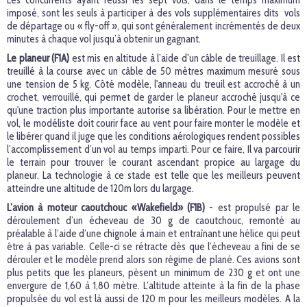
Les concurrents ayant réussi les sept vols, dans le temps maximum
imposé, sont les seuls à participer à des vols supplémentaires dits vols
de départage ou « fly-off », qui sont généralement incrémentés de deux
minutes à chaque vol jusqu’à obtenir un gagnant.
Le planeur (F1A)
est mis en altitude à l’aide d’un câble de treuillage. Il est
treuillé à la course avec un câble de 50 mètres maximum mesuré sous
une tension de 5 kg. Côté modèle, l'anneau du treuil est accroché à un
crochet, verrouillé, qui permet de garder le planeur accroché jusqu'à ce
qu'une traction plus importante autorise sa libération. Pour le mettre en
vol, le modéliste doit courir face au vent pour faire monter le modèle et
le libérer quand il juge que les conditions aérologiques rendent possibles
l’accomplissement d’un vol au temps imparti. Pour ce faire, Il va parcourir
le terrain pour trouver le courant ascendant propice au largage du
planeur. La technologie à ce stade est telle que les meilleurs peuvent
atteindre une altitude de 120m lors du largage.
L’avion à moteur caoutchouc «Wakefield» (F1B)
- est propulsé par le
déroulement d’un écheveau de 30 g de caoutchouc, remonté au
préalable à l’aide d’une chignole à main et entraînant une hélice qui peut
être à pas variable. Celle-ci se rétracte dès que l’écheveau a fini de se
dérouler et le modèle prend alors son régime de plané. Ces avions sont
plus petits que les planeurs, pèsent un minimum de 230 g et ont une
envergure de 1,60 à 1,80 mètre. L’altitude atteinte à la fin de la phase
propulsée du vol est là aussi de 120 m pour les meilleurs modèles. A la