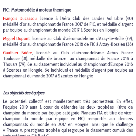
F1C : Motomodèle à moteur thermique
François Ducassou
, licencié à l’Aéro Club des Landes Vol Libre (40)
médaillé d’or au championnat de France 2017 de F1C, et médaillé d’argent
par équipe au championnat du monde 2017 à Szentes en Hongrie
Miguel Dupont
, licencié au Club d’aéromodélisme d'Azay-le-Brûlé (79),
médaillé d’or au championnat de France 2018 de F1C à Arzay-Bossieu (38)
Gauthier Brière
, licencié au Club d’aéromodélisme Airbus France
Toulouse (31), médaillé de bronze au championnat de France 2018 à
Thouars (79), 6e au classement individuel au championnat d'Europe 2018
à Szentes en Hongrie, 6e individuel et médaillé d’argent par équipe au
championnat du monde 2017 à Szentes en Hongrie
Les objectifs des équipes
Le potentiel collectif est manifestement très prometteur. En effet,
l’équipe 2019 aura à cœur de défendre les deux trophées (titre de
champion du monde par équipe catégorie Planeurs F1A et titre de vice-
champion du monde par équipe en F1C) remportés aux derniers
championnats du monde en 2017 en Hongrie, ainsi que le challenge
« France », prestigieux trophée qui regroupe le classement cumulé des