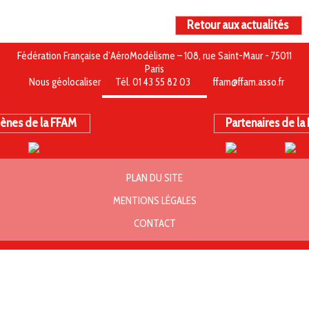
Retour aux actualités
Fédération Française d’AéroModélisme – 108, rue Saint-Maur - 75011
Paris
Nous géolocaliser
Tél. 01 43 55 82 03
ffam@ffam.asso.fr
ènes de la FFAM
Partenaires de la
PLAN DU SITE
MENTIONS LÉGALES
CONTACT