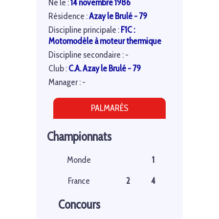
Né le :
14 novembre 1986
Résidence :
Azay le Brulé - 79
Discipline principale :
F1C :
Motomodèle à moteur thermique
Discipline secondaire : -
Club :
C.A. Azay le Brulé - 79
Manager : -
PALMARÈS
Championnats
Monde
1
France
2
4
Concours