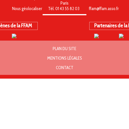
Paris
Nous géolocaliser
Tél. 01 43 55 82 03
ffam@ffam.asso.fr
ènes de la FFAM
Partenaires de la
PLAN DU SITE
MENTIONS LÉGALES
CONTACT