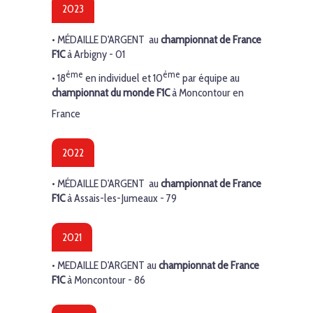
2023
•
MÉDAILLE D'ARGENT
au
championnat de France
F1C
à Arbigny - 01
ème
ème
• 18
en individuel et 10
par équipe au
championnat du monde F1C
à Moncontour en
France
2022
•
MÉDAILLE D'ARGENT
au
championnat de France
F1C
à Assais-les-Jumeaux - 79
2021
• MEDAILLE D'ARGENT au
championnat de France
F1C
à Moncontour - 86