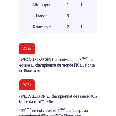
Allemagne
1
1
France
3
Roumanie
2
1
2025
ème
•
MÉDAILLE
D'ARGENT
en individuel et 7
par
équipe au
championnat du monde F1C
à Salonta
en Roumanie
2024
•
MÉDAILLE D'OR
au
championnat de France F1C
à
Notre dame d'Or - 86
ème
ème
• 22
en individuel et 4
par équipe au
championnat d'Europe F1C
à Siméria en