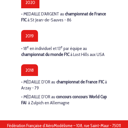
2020
• MEDAILLE D'ARGENT au
championnat de France
F1C
à St Jean-de-Sauves - 86
2019
e
e
• 18
en individuel et 13
par équipe au
championnat du monde F1C
à Lost Hills aux USA
2018
•
MÉDAILLE D'OR
au
championnat de France F1C
à
Arzay - 79
•
MÉDAILLE D'OR
au
concours
concours World Cup
FAI
à Zulpich en Allemagne
Fédération Française d’AéroModélisme – 108, rue Saint-Maur - 75011