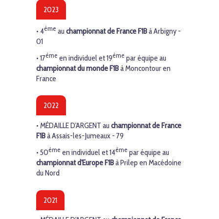
2023
ème
• 4
au
championnat de France F1B
à Arbigny -
01
ème
ème
• 17
en individuel et 19
par équipe au
championnat du monde F1B
à Moncontour en
France
2022
•
MÉDAILLE D'ARGENT
au
championnat de France
F1B
à Assais-les-Jumeaux - 79
ème
ème
• 50
en individuel et 14
par équipe au
championnat d'Europe F1B
à Prilep en Macédoine
du Nord
2021