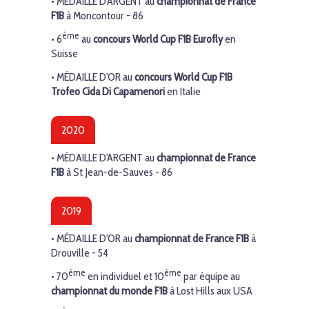
•
MÉDAILLE D'ARGENT
au
championnat de France
F1B
à Moncontour - 86
ème
• 6
au
concours World Cup F1B Eurofly
en
Suisse
•
MÉDAILLE D'OR
au
concours World Cup F1B
Trofeo Cida Di Capamenori
en Italie
2020
•
MÉDAILLE D'ARGENT
au
championnat de France
F1B
à St Jean-de-Sauves - 86
2019
•
MÉDAILLE D'OR
au
championnat de France F1B
à
Drouville - 54
ème
ème
• 70
en individuel et 10
par équipe au
championnat du monde F1B
à Lost Hills aux USA