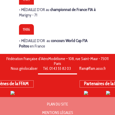
•
MÉDAILLE D'OR
au
championnat de France F1A à
Marigny - 71
1986
•
MÉDAILLE D'OR
au
concours World Cup F1A
Poitou
en France
Fédération Française d’AéroModélisme – 108, rue Saint-Maur - 75011
Paris
Nous géolocaliser
Tél. 01 43 55 82 03
ffam@ffam.asso.fr
ènes de la FFAM
Partenaires de la
PLAN DU SITE
MENTIONS LÉGALES