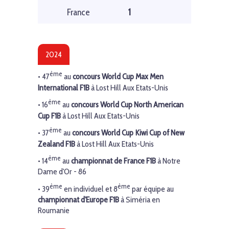
France
1
2024
ème
• 47
au
concours World Cup Max Men
International F1B
à Lost Hill Aux Etats-Unis
ème
• 16
au
concours World Cup North American
Cup F1B
à Lost Hill Aux Etats-Unis
ème
• 37
au
concours World Cup Kiwi Cup of New
Zealand F1B
à Lost Hill Aux Etats-Unis
ème
• 14
au
championnat de France F1B
à Notre
Dame d'Or - 86
ème
ème
• 39
en individuel et 8
par équipe au
championnat d'Europe F1B
à Siméria en
Roumanie