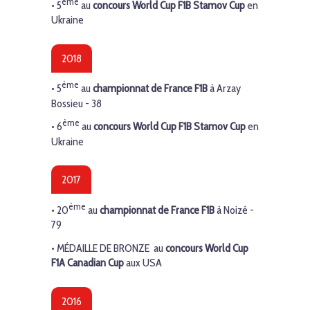
ème
• 5
au
concours World Cup F1B Stamov Cup
en
Ukraine
2018
ème
• 5
au
championnat de France F1B
à Arzay
Bossieu - 38
ème
• 6
au
concours World Cup F1B Stamov Cup
en
Ukraine
2017
ème
• 20
au
championnat de France F1B
à Noizé -
79
•
MÉDAILLE DE BRONZE
au
concours World Cup
F1A Canadian Cup
aux USA
2016