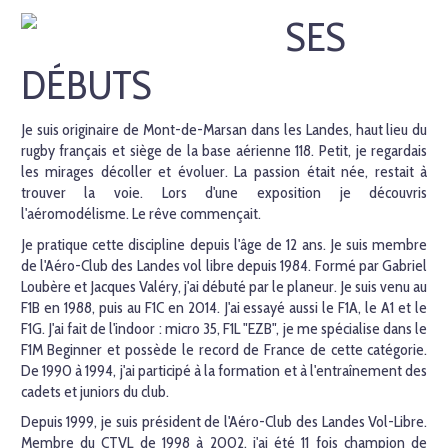
SES
DÉBUTS
Je suis originaire de Mont-de-Marsan dans les Landes, haut lieu du
rugby français et siège de la base aérienne 118. Petit, je regardais
les mirages décoller et évoluer. La passion était née, restait à
trouver la voie. Lors d'une exposition je découvris
l'aéromodélisme. Le rêve commençait.
Je pratique cette discipline depuis l'âge de 12 ans. Je suis membre
de l'Aéro-Club des Landes vol libre depuis 1984. Formé par Gabriel
Loubère et Jacques Valéry, j'ai débuté par le planeur. Je suis venu au
F1B en 1988, puis au F1C en 2014. J'ai essayé aussi le F1A, le A1 et le
F1G. J'ai fait de l'indoor : micro 35, F1L "EZB", je me spécialise dans le
F1M Beginner et possède le record de France de cette catégorie.
De 1990 à 1994, j'ai participé à la formation et à l'entraînement des
cadets et juniors du club.
Depuis 1999, je suis président de l'Aéro-Club des Landes Vol-Libre.
Membre du CTVL de 1998 à 2002, j'ai été 11 fois champion de