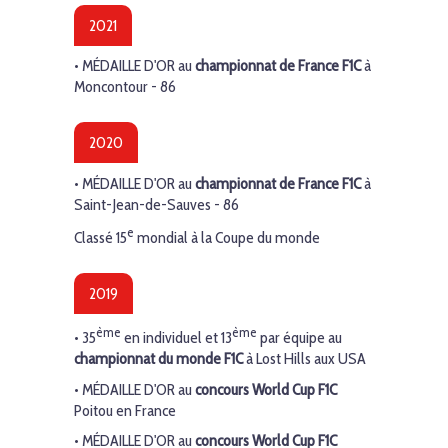
2021
• MÉDAILLE D'OR au
championnat de France F1C
à
Moncontour - 86
2020
• MÉDAILLE D'OR au
championnat de France F1C
à
Saint-Jean-de-Sauves - 86
e
Classé 15
mondial à la Coupe du monde
2019
ème
ème
• 35
en individuel et 13
par équipe au
championnat du monde F1C
à Lost Hills aux USA
•
MÉDAILLE
D'OR
au
concours World Cup F1C
Poitou en France
•
MÉDAILLE
D'OR
au
concours World Cup F1C