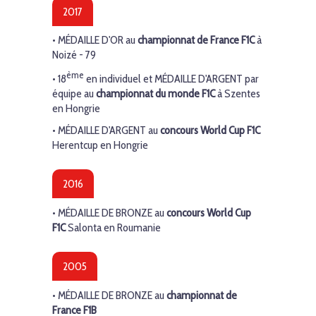
2017
•
MÉDAILLE D'OR
au
championnat de France F1C
à
Noizé - 79
ème
• 18
en individuel et
MÉDAILLE D'ARGENT
par
équipe au
championnat du monde F1C
à Szentes
en Hongrie
•
MÉDAILLE
D'ARGENT
au
concours World Cup F1C
Herentcup en Hongrie
2016
•
MÉDAILLE DE BRONZE
au
concours World Cup
F1C
Salonta en Roumanie
2005
•
MÉDAILLE DE BRONZE
au
championnat de
France
F1B