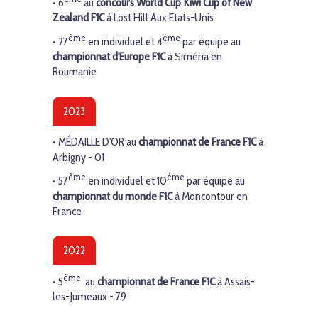
• 6
au
concours World Cup Kiwi Cup of New
Zealand F1C
à Lost Hill Aux Etats-Unis
ème
ème
• 27
en individuel et 4
par équipe au
championnat d'Europe F1C
à Siméria en
Roumanie
2023
• MÉDAILLE D'OR
au
championnat de France F1C
à
Arbigny - 01
ème
ème
• 57
en individuel et 10
par équipe au
championnat du monde F1C
à Moncontour en
France
2022
ème
• 5
au
championnat de France F1C
à Assais-
les-Jumeaux - 79