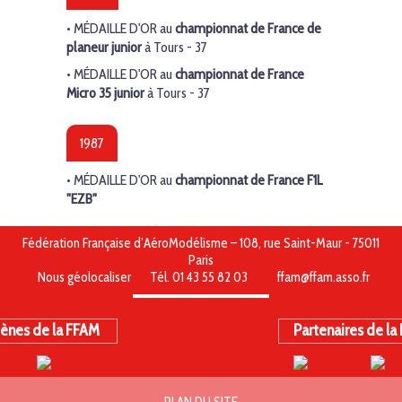
•
MÉDAILLE D'OR
au
championnat de France de
planeur junior
à Tours - 37
•
MÉDAILLE D'OR
au
championnat de France
Micro 35 junior
à Tours - 37
1987
•
MÉDAILLE D'OR
au
championnat de France F1L
"EZB"
Fédération Française d’AéroModélisme – 108, rue Saint-Maur - 75011
Paris
Nous géolocaliser
Tél. 01 43 55 82 03
ffam@ffam.asso.fr
ènes de la FFAM
Partenaires de la