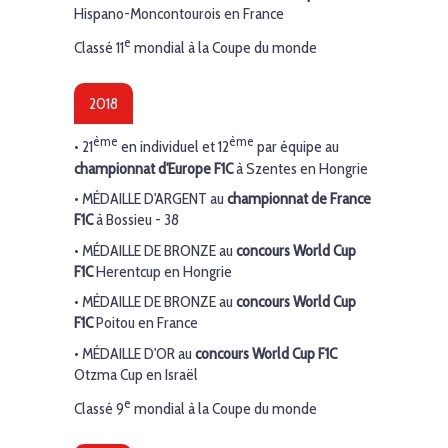
Hispano-Moncontourois en France
e
Classé 11
mondial à la Coupe du monde
2018
ème
ème
• 21
en individuel et
12
par équipe au
championnat d'Europe F1C
à Szentes en Hongrie
•
MÉDAILLE D'ARGENT
au
championnat de France
F1C
à Bossieu - 38
•
MÉDAILLE
DE BRONZE
au
concours World Cup
F1C
Herentcup en Hongrie
•
MÉDAILLE
DE BRONZE
au
concours World Cup
F1C
Poitou en France
•
MÉDAILLE
D'OR
au
concours World Cup F1C
Otzma Cup en Israël
e
Classé 9
mondial à la Coupe du monde