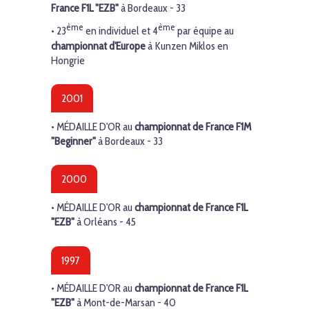
France
F1L "EZB"
à Bordeaux - 33
ème
ème
• 23
en individuel et
4
par équipe au
championnat d'Europe
à Kunzen Miklos en
Hongrie
2001
•
MÉDAILLE D'OR
au
championnat de France
F1M
"Beginner"
à Bordeaux - 33
2000
•
MÉDAILLE D'OR
au
championnat de France
F1L
"EZB"
à Orléans - 45
1997
•
MÉDAILLE D'OR
au
championnat de France
F1L
"EZB"
à Mont-de-Marsan - 40