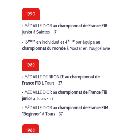
1990
•
MÉDAILLE D'OR
au
championnat de France F1B
Junior
à Saintes - 17
ème
ème
• 16
en individuel et
4
par équipe au
championnat du monde
à Mostar en Yougoslavie
1989
•
MÉDAILLE DE BRONZE
au
championnat de
France F1B
à Tours - 37
•
MÉDAILLE D'OR
au
championnat de France F1B
junior
à Tours - 37
•
MÉDAILLE D'OR
au
championnat de France F1M
"Beginner"
à Tours - 37
1988