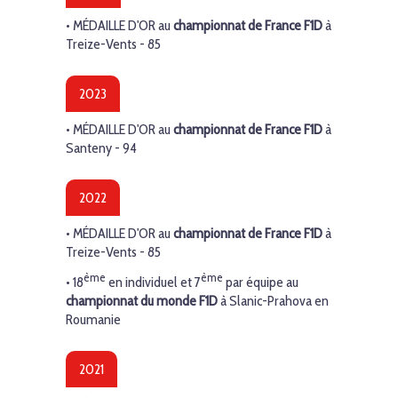
• MÉDAILLE D'OR au
championnat de France F1D
à
Treize-Vents - 85
2023
• MÉDAILLE D'OR au
championnat de France F1D
à
Santeny - 94
2022
• MÉDAILLE D'OR au
championnat de France F1D
à
Treize-Vents - 85
ème
ème
• 18
en individuel et
7
par équipe au
championnat du monde F1D
à Slanic-Prahova en
Roumanie
2021