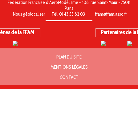
Fédération Française d’AéroModélisme – 108, rue Saint-Maur - 75011
Paris
Nous géolocaliser
Tél. 01 43 55 82 03
ffam@ffam.asso.fr
ènes de la FFAM
Partenaires de la
PLAN DU SITE
MENTIONS LÉGALES
CONTACT