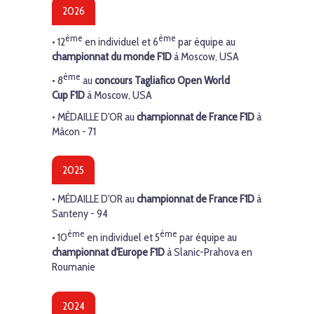
2026
ème
ème
• 12
en individuel et 6
par équipe au
championnat du monde F1D
à Moscow, USA
ème
• 8
au
concours Tagliafico Open World
Cup
F1D
à Moscow, USA
• MÉDAILLE D'OR au
championnat de France F1D
à
Mâcon - 71
2025
• MÉDAILLE D'OR au
championnat de France F1D
à
Santeny - 94
ème
ème
• 10
en individuel et
5
par équipe au
championnat d'Europe F1D
à Slanic-Prahova en
Roumanie
2024