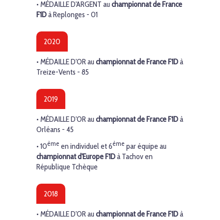
• MÉDAILLE D'ARGENT au
championnat de France
F1D
à Replonges - 01
2020
• MÉDAILLE D'OR au
championnat de France F1D
à
Treize-Vents - 85
2019
•
MÉDAILLE D'OR
au
championnat de France F1D
à
Orléans - 45
ème
ème
• 10
en individuel et 6
par équipe au
championnat d'Europe F1D
à Tachov en
République Tchèque
2018
•
MÉDAILLE D'OR
au
championnat de France F1D
à