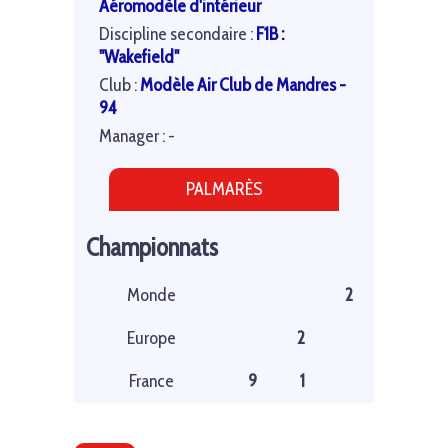
Aéromodèle d'intérieur
Discipline secondaire :
F1B :
"Wakefield"
Club :
Modèle Air Club de Mandres -
94
Manager : -
PALMARÈS
Championnats
Monde
2
Europe
2
France
9
1