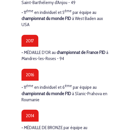
Saint-Barthélemy d'Anjou - 49
ème
ème
• 11
en individuel et
5
par équipe au
championnat du monde F1D
à West Baden aux
USA
2017
•
MÉDAILLE D'OR
au
championnat de France F1D
à
Mandres-les-Roses - 94
2016
ème
ème
• 11
en individuel et
6
par équipe au
c
hampionnat du monde F1D
à Slanic-Prahova en
Roumanie
2014
•
MÉDAILLE DE BRONZE
par équipe au