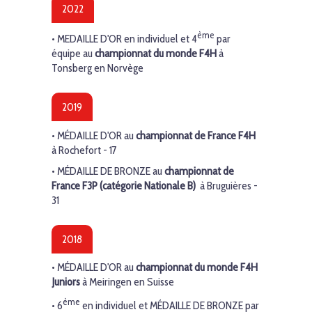
2022
ème
• MEDAILLE D'OR en individuel et 4
par
équipe au
championnat du monde F4H
à
Tonsberg en Norvège
2019
•
MÉDAILLE D'OR
au
championnat de France F4H
à Rochefort - 17
•
MÉDAILLE DE BRONZE
au
championnat de
France F3P (catégorie Nationale B)
à Bruguières -
31
2018
•
MÉDAILLE D'OR
au
championnat du monde F4H
Juniors
à Meiringen en Suisse
ème
• 6
en individuel et
MÉDAILLE DE BRONZE
par