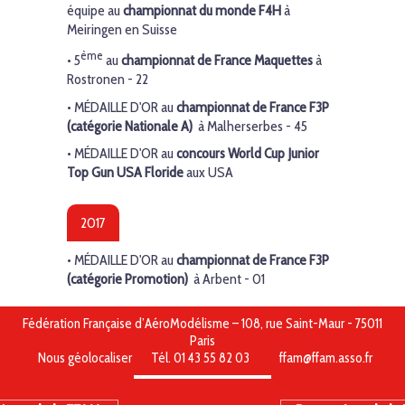
équipe au
championnat du monde F4H
à
Meiringen en Suisse
ème
•
5
au
championnat de France Maquettes
à
Rostronen - 22
•
MÉDAILLE D'OR
au
championnat de France F3P
(catégorie Nationale A)
à Malherserbes - 45
•
MÉDAILLE D'OR
au
concours World Cup Junior
Top Gun USA Floride
aux USA
2017
•
MÉDAILLE D'OR
au
championnat de France F3P
(catégorie Promotion)
à Arbent - 01
Fédération Française d’AéroModélisme – 108, rue Saint-Maur - 75011
Paris
Nous géolocaliser
Tél. 01 43 55 82 03
ffam@ffam.asso.fr