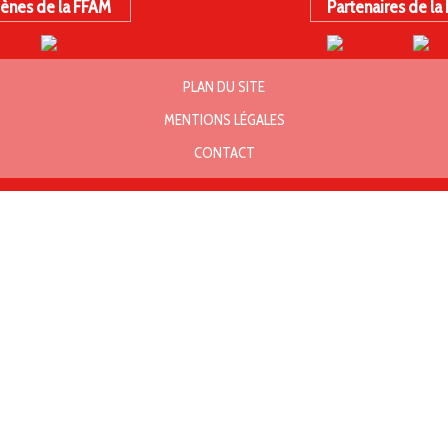
ènes de la FFAM
Partenaires de la
PLAN DU SITE
MENTIONS LÉGALES
CONTACT