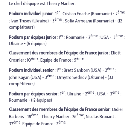
Le chef d’équipe est Thierry Marilier .
er
ème
Podium individuel junior
: 1
: Cristian Enache (Roumanie) - 2
ème
: Ivan Trusov (Ukraine) - 3
: Sofia Armeanu (Roumanie) - (12
compétiteurs)
er
ème
ème
Podium par équipes junior
: 1
: Roumanie - 2
: USA - 3
:
Ukraine - (6 équipes)
Classement des membres de l'équipe de France junior
: Eliott
ème
ème
Crosnier : 10
, Equipe de France : 5
er
ème
Podium individuel senior
: 1
: Brett Sanborn (USA) - 2
:
ème
John Kagan (USA) - 3
: Dmytro Sednov (Ukraine) - (33
compétiteurs)
er
ème
ème
Podium par équipes senior
: 1
: Ukraine - 2
: USA - 3
:
Roumanie - (12 équipes)
Classement des membres de l'équipe de France senior
: Didier
ème
ème
Barberis : 18
, Thierry Marilier : 28
, Nicolas Brouant :
ème
ème
32
, Equipe de France : 7