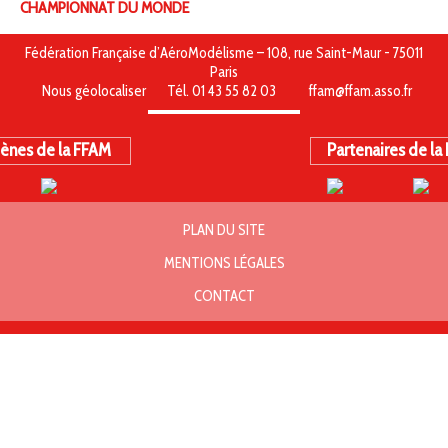
CHAMPIONNAT DU MONDE
Fédération Française d’AéroModélisme – 108, rue Saint-Maur - 75011
Paris
Nous géolocaliser
Tél. 01 43 55 82 03
ffam@ffam.asso.fr
ènes de la FFAM
Partenaires de la
PLAN DU SITE
MENTIONS LÉGALES
CONTACT