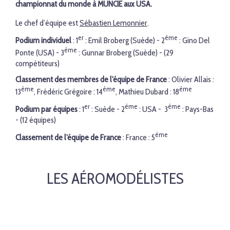
championnat du monde à
MUNCIE aux USA.
Le chef d’équipe est
S
éb
astien Lemonnier
.
er
ème
Podium individuel
: 1
: Emil Broberg (Suède) - 2
: Gino Del
ème
Ponte (USA) - 3
: Gunnar Broberg (Suède) - (29
compétiteurs)
Classement des membres de l'équipe de France
: Olivier Allais :
ème
ème
ème
13
, Frédéric Grégoire : 14
, Mathieu Dubard : 18
er
ème
ème
Podium par équipes
: 1
: Suède - 2
: USA - 3
: Pays-Bas
- (12 équipes)
ème
Classement de l'équipe de France
: France : 5
LES AÉROMODÉLISTES