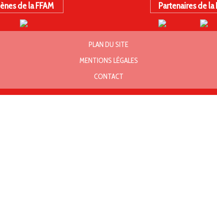
ènes de la FFAM
Partenaires de la
PLAN DU SITE
MENTIONS LÉGALES
CONTACT