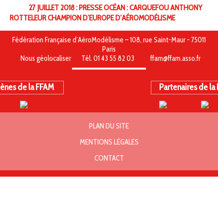
27 JUILLET 2018 : PRESSE OCÉAN : CARQUEFOU ANTHONY
ROTTELEUR CHAMPION D’EUROPE D’AÉROMODÉLISME
Fédération Française d’AéroModélisme – 108, rue Saint-Maur - 75011
Paris
Nous géolocaliser
Tél. 01 43 55 82 03
ffam@ffam.asso.fr
ènes de la FFAM
Partenaires de la
PLAN DU SITE
MENTIONS LÉGALES
CONTACT