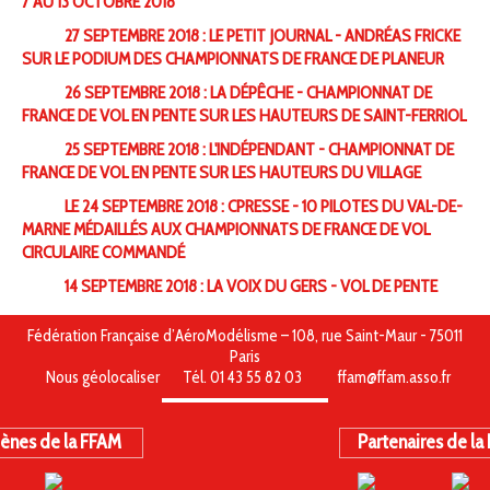
7 AU 13 OCTOBRE 2018
27 SEPTEMBRE 2018 : LE PETIT JOURNAL - ANDRÉAS FRICKE
SUR LE PODIUM DES CHAMPIONNATS DE FRANCE DE PLANEUR
26 SEPTEMBRE 2018 : LA DÉPÊCHE - CHAMPIONNAT DE
FRANCE DE VOL EN PENTE SUR LES HAUTEURS DE SAINT-FERRIOL
25 SEPTEMBRE 2018 : L'INDÉPENDANT - CHAMPIONNAT DE
FRANCE DE VOL EN PENTE SUR LES HAUTEURS DU VILLAGE
LE 24 SEPTEMBRE 2018 : CPRESSE - 10 PILOTES DU VAL-DE-
MARNE MÉDAILLÉS AUX CHAMPIONNATS DE FRANCE DE VOL
CIRCULAIRE COMMANDÉ
14 SEPTEMBRE 2018 : LA VOIX DU GERS - VOL DE PENTE
Fédération Française d’AéroModélisme – 108, rue Saint-Maur - 75011
Paris
Nous géolocaliser
Tél. 01 43 55 82 03
ffam@ffam.asso.fr
ènes de la FFAM
Partenaires de la