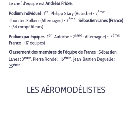
Le chef d'équipe est
Andréas Fricke.
er
ème
Podium individuel
: 1
: Philipp Stary (Autriche) - 2
:
ème
Thorsten Folkers (Allemagne) - 3
:
Sébastien Lanes (France)
- (54 compétiteurs)
er
ème
ème
Podium par équipes
: 1
: Autriche - 2
: Allemagne) - 3
:
France
- (17 équipes)
Classement des membres de l'équipe de France
: Sébastien
ème
ème
Lanes : 3
, Pierre Rondel : 16
, Jean-Bastien Deguelle :
ème
25
LES AÉROMODÉLISTES