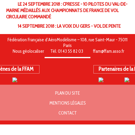
LE 24 SEPTEMBRE 2018 : CPRESSE - 10 PILOTES DU VAL-DE-
MARNE MÉDAILLÉS AUX CHAMPIONNATS DE FRANCE DE VOL
CIRCULAIRE COMMANDÉ
14 SEPTEMBRE 2018 : LA VOIX DU GERS - VOL DE PENTE
Fédération Française d’AéroModélisme – 108, rue Saint-Maur - 75011
Paris
Nous géolocaliser
Tél. 01 43 55 82 03
ffam@ffam.asso.fr
ènes de la FFAM
Partenaires de la
PLAN DU SITE
MENTIONS LÉGALES
CONTACT