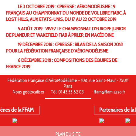
LE 3 OCTOBRE 2019 : CPRESSE : AÉROMODÉLISME : 9
FRANÇAIS AU CHAMPIONNAT DU MONDE DE VOL LIBRE F1ABC, À
LOST HILLS, AUX ETATS-UNIS, DU 17 AU 22 OCTOBRE 2019
5 AOÛT 2019 : VIVEZ LE CHAMPIONNAT D'EUROPE JUNIOR
DE PLANEUR ET WAKEFIELD F1AB À PRILEP, EN MACÉDOINE
19 DÉCEMBRE 2018 : CPRESSE : BILAN DE LA SAISON 2018
POUR LA FÉDÉRATION FRANÇAISE D’AÉROMODÉLISME
6 DÉCEMBRE 2018 : COMPOSITIONS DES ÉQUIPES DE
FRANCE 2019
Fédération Française d’AéroModélisme – 108, rue Saint-Maur - 75011
Paris
Nous géolocaliser
Tél. 01 43 55 82 03
ffam@ffam.asso.fr
ènes de la FFAM
Partenaires de la
PLAN DU SITE