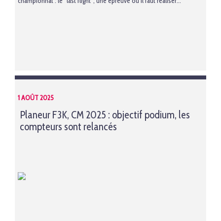
championnat : le “last flight”, une épreuve où il faut réaliser...
1 AOÛT 2025
Planeur F3K, CM 2025 : objectif podium, les
compteurs sont relancés