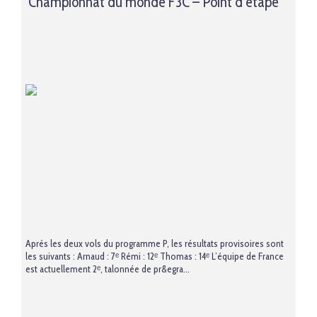
Championnat du monde F3C – Point d’étape
Après les deux vols du programme P, les résultats provisoires sont
les suivants : Arnaud : 7ᵉ Rémi : 12ᵉ Thomas : 14ᵉ L’équipe de France
est actuellement 2ᵉ, talonnée de pr&egra...