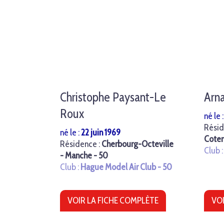
Christophe Paysant-Le
Arn
Roux
né le 
Résid
né le :
22 juin 1969
Coten
Résidence :
Cherbourg-Octeville
Club 
- Manche - 50
Club :
Hague Model Air Club - 50
VOIR LA FICHE COMPLÈTE
VOI