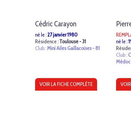
Cédric Carayon
Pierr
né le :
27 janvier 1980
REMPL
Résidence :
Toulouse - 31
né le :
1
Club :
Mini Ailes Gaillacoises - 81
Réside
Club :
C
Médoc 
VOIR LA FICHE COMPLÈTE
VOIR