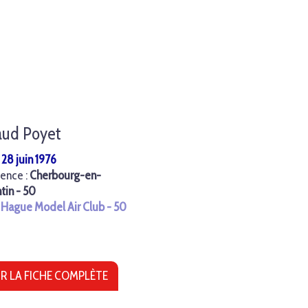
aud Poyet
:
28 juin 1976
ence :
Cherbourg-en-
tin - 50
:
Hague Model Air Club - 50
R LA FICHE COMPLÈTE