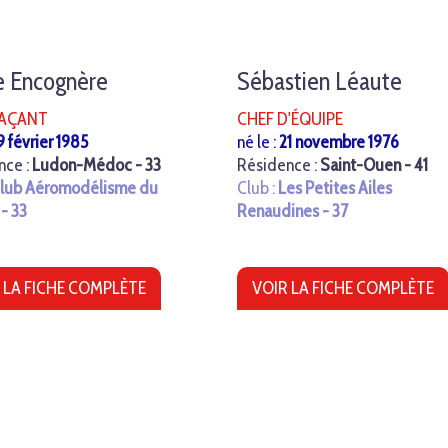
e Encognère
Sébastien Léaute
AÇANT
CHEF D'ÉQUIPE
9 février 1985
né le :
21 novembre 1976
nce :
Ludon-Médoc - 33
Résidence :
Saint-Ouen - 41
lub Aéromodélisme du
Club :
Les Petites Ailes
- 33
Renaudines - 37
 LA FICHE COMPLÈTE
VOIR LA FICHE COMPLÈTE