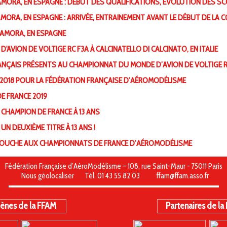
AMORA, EN ESPAGNE : DÉBUT DES QUALIFICATIONS, ÉVOLUTION DES S
MORA, EN ESPAGNE : ARRIVÉE, ENTRAINEMENT AVANT LE DÉBUT DE LA 
ZAMORA, EN ESPAGNE
'AVION DE VOLTIGE RC F3A À CALCINATELLO DI CALCINATO, EN ITALIE
S FRANÇAIS PRÉSENTS AU CHAMPIONNAT DU MONDE D’AVION DE VOLTIGE R
SON 2018 POUR LA FÉDÉRATION FRANÇAISE D’AÉROMODÉLISME
E FRANCE 2019
DE CHAMPION DE FRANCE À 13 ANS
UN DEUXIÈME TITRE À 13 ANS !
EN-OUCHE AUX CHAMPIONNATS DE FRANCE D’AÉROMODÉLISME
Fédération Française d’AéroModélisme – 108, rue Saint-Maur - 75011 Paris
Nous géolocaliser
Tél. 01 43 55 82 03
ffam@ffam.asso.fr
ènes de la FFAM
Partenaires de la