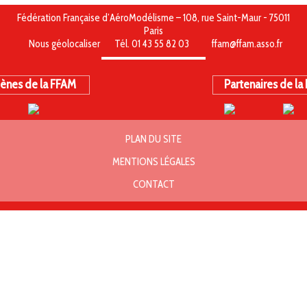
Fédération Française d’AéroModélisme – 108, rue Saint-Maur - 75011
Paris
Nous géolocaliser
Tél. 01 43 55 82 03
ffam@ffam.asso.fr
ènes de la FFAM
Partenaires de la
PLAN DU SITE
MENTIONS LÉGALES
CONTACT