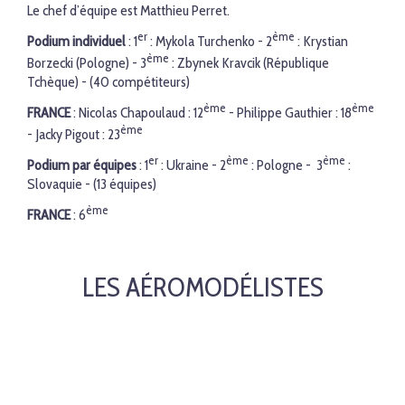
Le chef d’équipe est
Matthieu Perret
.
er
ème
Podium individuel
: 1
: Mykola Turchenko - 2
: Krystian
ème
Borzecki (Pologne) - 3
: Zbynek Kravcik (République
Tchèque) - (40 compétiteurs)
ème
ème
FRANCE
: Nicolas Chapoulaud : 12
- Philippe Gauthier : 18
ème
- Jacky Pigout : 23
er
ème
ème
Podium par équipes
: 1
: Ukraine - 2
: Pologne - 3
:
Slovaquie - (13 équipes)
ème
FRANCE
: 6
LES AÉROMODÉLISTES