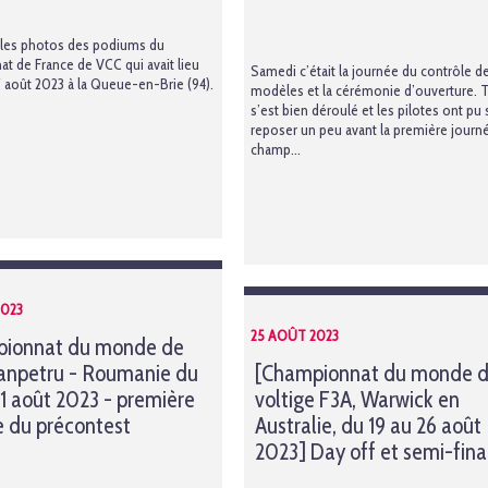
 les photos des podiums du
t de France de VCC qui avait lieu
Samedi c’était la journée du contrôle d
7 août 2023 à la Queue-en-Brie (94).
modèles et la cérémonie d’ouverture. 
s’est bien déroulé et les pilotes ont pu 
reposer un peu avant la première journ
champ...
2023
25 AOÛT 2023
pionnat du monde de
anpetru - Roumanie du
[Championnat du monde 
31 août 2023 - première
voltige F3A, Warwick en
e du précontest
Australie, du 19 au 26 août
2023] Day off et semi-fina