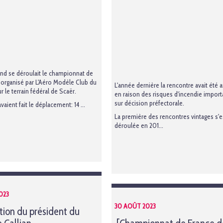
d se déroulait le championnat de
, organisé par L'Aéro Modèle Club du
L'année dernière la rencontre avait été 
ur le terrain fédéral de Scaër.
en raison des risques d'incendie import
sur décision préfectorale.
avaient fait le déplacement: 14 ...
La première des rencontres vintages s'e
déroulée en 201...
023
30 AOÛT 2023
tion du président du