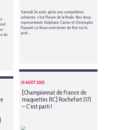
Samedi 26 août, après une compétition
acharnée, c'est l'heure de la finale. Nos deux
es
représentants Stéphane Carrier et Christophe
Tout
Paysant-Le Roux vont tenter de finir sur le
se
pod...
ée du
25 AOÛT 2023
[Championnat de France de
de
maquettes RC] Rochefort (17)
– C’est parti !
l