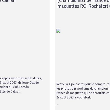
 Callian
[Championnat de France d
maquettes RC] Rochefort (
 appris avec tristesse le décès,
 31 aout 2023, de Jean-Claude
Retrouvez jour après jour le compte-re
ésident du club Escadre
les photos des podiums du championn
ste de Callian.
France de maquette qui se déroulait les
27 août 2023 à Rochefort.
...