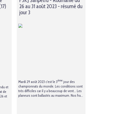
e
F3K] Sanpetru - Roumanie du
17)
26 au 31 août 2023 - résumé du
jour 3
ème
Mardi 29 août 2023 c'est le 3
jour des
championnats du monde. Les conditions sont
ndu et
très difficiles car il y a beaucoup de vent… Les
at de
planeurs sont ballastés au maximum. Nos fra...
 26 et