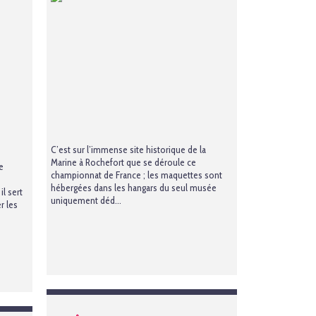
C’est sur l’immense site historique de la
Marine à Rochefort que se déroule ce
e
championnat de France ; les maquettes sont
hébergées dans les hangars du seul musée
l sert
uniquement déd...
r les