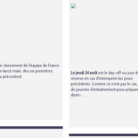
le classement de l'équipe de France
ur lancé main, des six premières
Le jeudi 24 août
est le day-off ou jour d
u précontest.
réserve en cas d'intempérie les jours
précédents. Comme ce n'est pas le cas, i
de journée d'entraînement pour prépare
demi-...